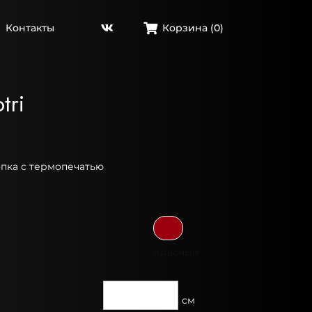
Контакты
Корзина (
0
)
tri
опка с термопечатью
Красный
см