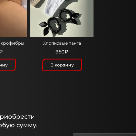
икрофибры
Хлопковые танга
₽
950₽
ину
В корзину
приобрести
юбую сумму.