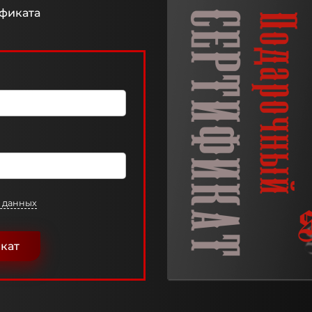
фиката
 данных
кат