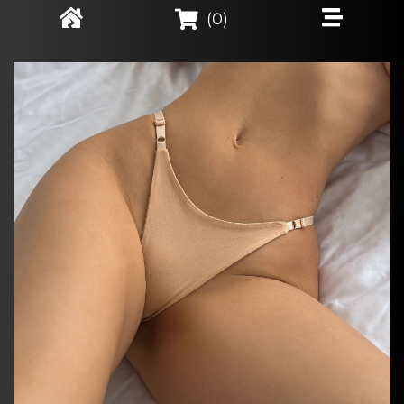
(
0
)