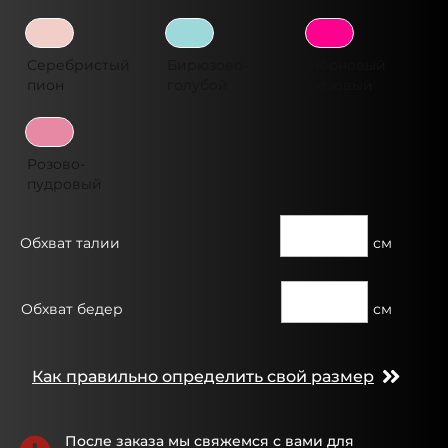
Серебристый
Бирюзово-
Неоновый
пион
голубой
розовый
Розово-
пудровый
Обхват талии
см
Обхват бедер
см
Как правильно определить свой размер
После заказа мы свяжемся с вами для