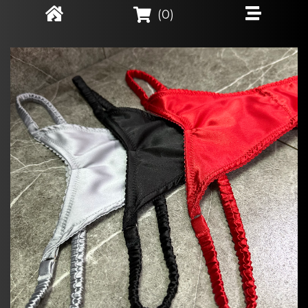
(
0
)