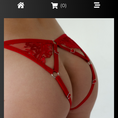
(
0
)