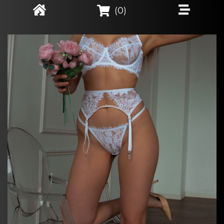
(
0
)