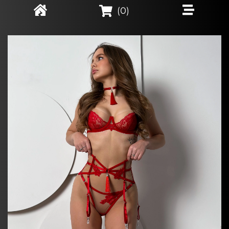
(
0
)