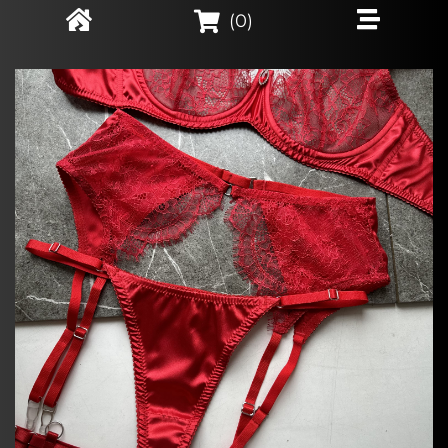
(
0
)