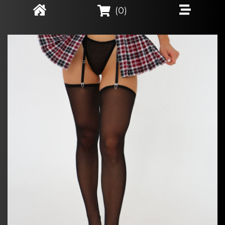
(
0
)