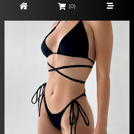
(
0
)