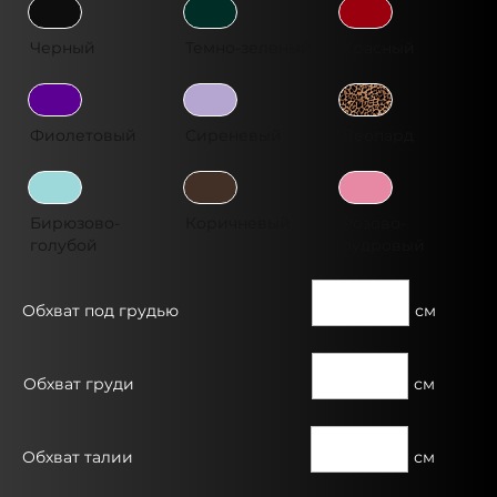
Черный
Темно-зеленый
Красный
Фиолетовый
Сиреневый
Леопард
Бирюзово-
Коричневый
Розово-
голубой
пудровый
Обхват под грудью
см
Обхват груди
см
Обхват талии
см